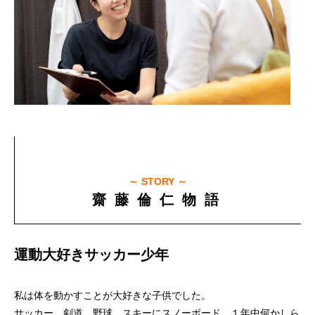
～ STORY ～
齋 藤 倫 仁 物 語
運動大好きサッカー少年
私は体を動かすことが大好きな子供でした。
サッカー、剣道、野球、スキーにスノーボード。１年中何かしら