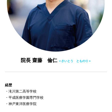
院長 齋藤 倫仁
＜
さいとう とものり＞
経歴
・滝川第二高等学校
・平成医療学園専門学校
・神戸東洋医療学院