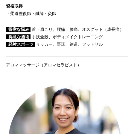
資格取得
・柔道整復師・鍼師・灸師
得意な悩み
首・肩こり、腰痛、膝痛、オスグット（成長痛）
得意な施術
手技全般、ボディメイクトレーニング
経験スポーツ
サッカー、野球、剣道、フットサル
アロママッサージ（アロマセラピスト）